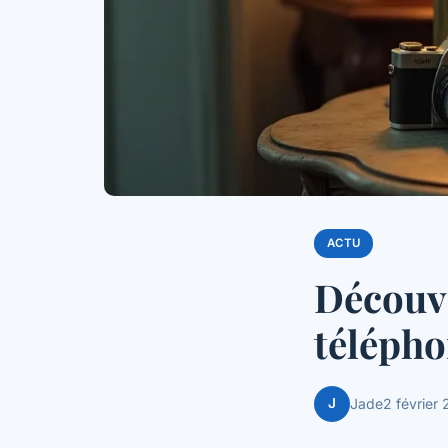
ACTU
Découvr
télépho
J
Jade
2 février