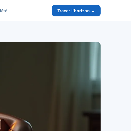
iété
Tracer l'horizon →