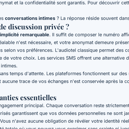
nymat et la confidentialité sont garantis. Pour découvrir 
ces
conversations intimes
? La réponse réside souvent dans
e discussion privée ?
implicité remarquable
. Il suffit de composer le numéro aff
réalable n'est nécessaire, et votre anonymat demeure préser
selon vos préférences. L'audiotel classique permet des con
se de votre choix. Les services SMS offrent une alternative
intimes.
ans temps d'attente. Les plateformes fonctionnent sur des 
t aucune trace de vos échanges n'est conservée après la con
anties essentielles
ngagement principal. Chaque conversation reste strictement
sés garantissent que vos données personnelles ne sont jam
ous n'avez aucune obligation de révéler votre identité rée
rté totale où vous pouvez vous exprimer sans crainte ni jug