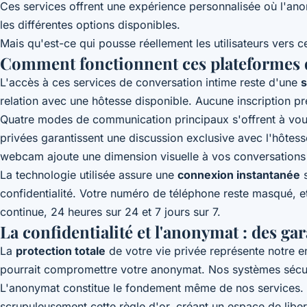
Ces services offrent une expérience personnalisée où l'ano
les différentes options disponibles.
Mais qu'est-ce qui pousse réellement les utilisateurs vers 
Comment fonctionnent ces plateformes d
L'accès à ces services de conversation intime reste d'une
s
relation avec une hôtesse disponible. Aucune inscription p
Quatre modes de communication principaux s'offrent à vous 
privées garantissent une discussion exclusive avec l'hôtes
webcam ajoute une dimension visuelle à vos conversations 
La technologie utilisée assure une
connexion instantanée
s
confidentialité. Votre numéro de téléphone reste masqué, e
continue, 24 heures sur 24 et 7 jours sur 7.
La confidentialité et l'anonymat : des gar
La
protection totale
de votre vie privée représente notre e
pourrait compromettre votre anonymat. Nos systèmes sécuri
L'anonymat constitue le fondement même de nos services. V
scrupuleusement cette règle d'or, créant un espace de libe