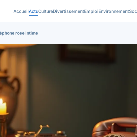
Accueil
Actu
Culture
Divertissement
Emploi
Environnement
Soc
éphone rose intime