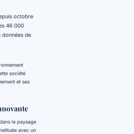
depuis octobre
des 46 000
s données de
ironnement
tte société
nement et ses
innovante
 dans le paysage
onstituée avec un