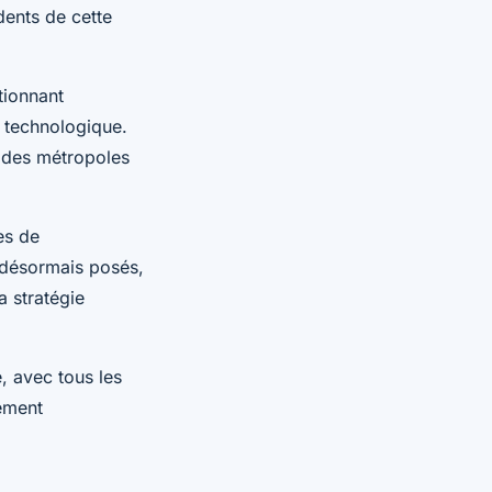
dents de cette
tionnant
 technologique.
s des métropoles
es de
 désormais posés,
a stratégie
, avec tous les
nement