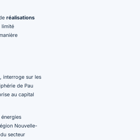
 de
réalisations
 limité
 manière
 interroge sur les
iphérie de Pau
rise au capital
 énergies
région Nouvelle-
 du secteur