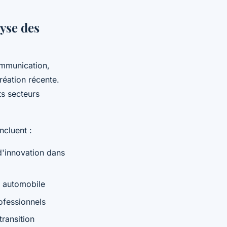
lyse des
ommunication,
création récente.
ts secteurs
ncluent :
d'innovation dans
e automobile
rofessionnels
ransition