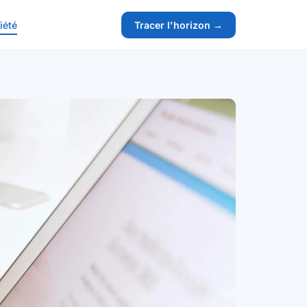
iété
Tracer l'horizon →