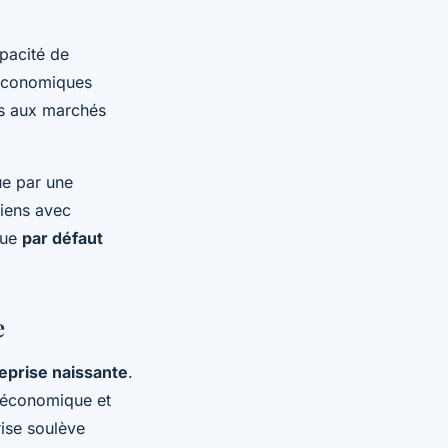
pacité de
 économiques
s aux marchés
ue par une
liens avec
que
par défaut
e
eprise naissante
.
é économique et
rise soulève