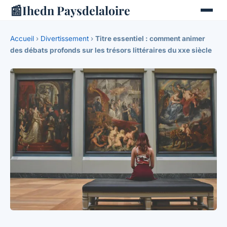
📰
Ihedn Paysdelaloire
Accueil
›
Divertissement
›
Titre essentiel : comment animer
des débats profonds sur les trésors littéraires du xxe siècle